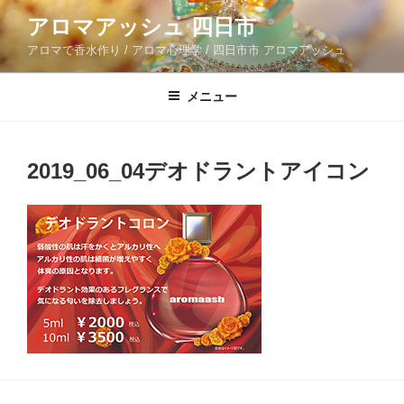
コ
アロマアッシュ 四日市
ン
アロマで香水作り / アロマ心理学 / 四日市市 アロマアッシュ
テ
ン
ツ
メニュー
へ
ス
キ
2019_06_04デオドラントアイコン
ッ
プ