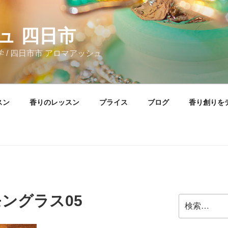
ュ 四日市
 / 四日市市 アロマアッシュ
スン
香りのレッスン
プライス
ブログ
香り創りを
レモングラス05
検
索: