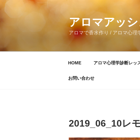
コ
ン
テ
アロマアッシ
ン
アロマで香水作り / アロマ心理学
ツ
へ
ス
キ
HOME
アロマ心理学診断レッ
ッ
プ
お問い合わせ
2019_06_10