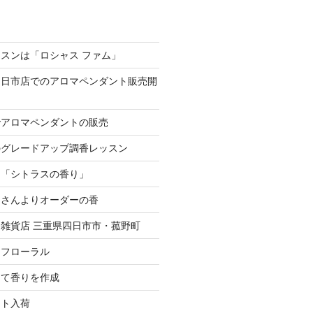
スンは「ロシャス ファム」
四日市店でのアロマペンダント販売開
でアロマペンダントの販売
のグレードアップ調香レッスン
は「シトラスの香り」
スさんよりオーダーの香
雑貨店 三重県四日市市・菰野町
、フローラル
にて香りを作成
ント入荷