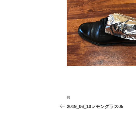
投
前
前
稿
の
2019_06_10レモングラス05
投
ナ
稿
ビ