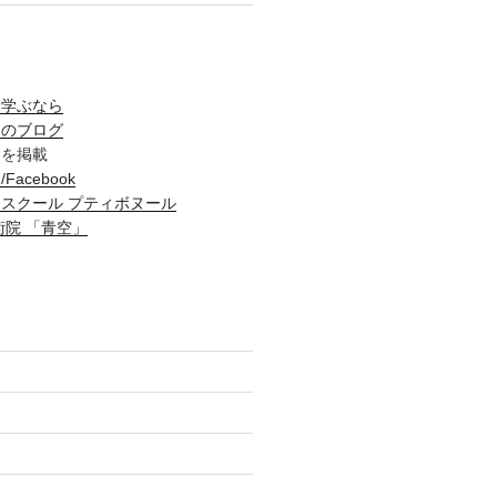
を学ぶなら
ュのブログ
容を掲載
acebook
スクール プティボヌール
術院 「青空」