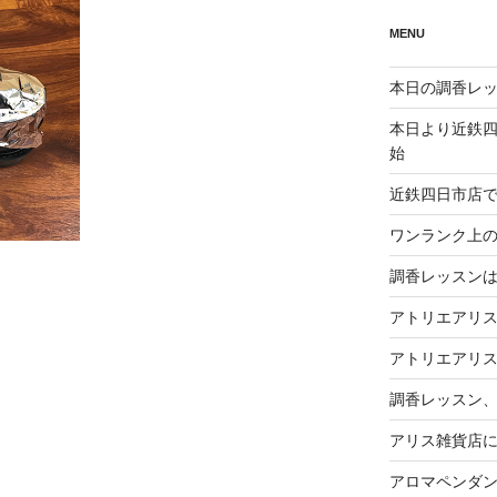
MENU
本日の調香レッ
本日より近鉄
始
近鉄四日市店
ワンランク上
調香レッスン
アトリエアリ
アトリエアリス
調香レッスン
アリス雑貨店
アロマペンダ