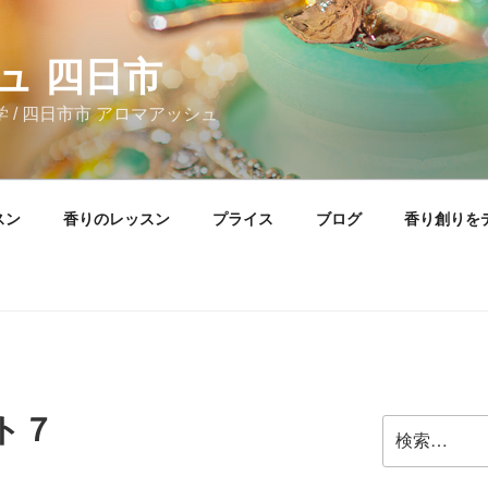
ュ 四日市
 / 四日市市 アロマアッシュ
スン
香りのレッスン
プライス
ブログ
香り創りを
ト７
検
索: