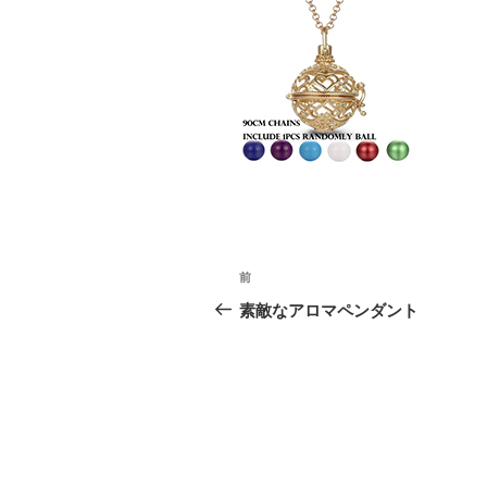
投
前
前
稿
の
素敵なアロマペンダント
投
ナ
稿
ビ
ゲ
ー