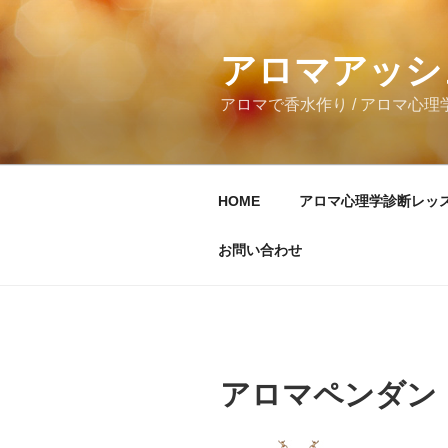
コ
ン
テ
アロマアッシ
ン
アロマで香水作り / アロマ心理学
ツ
へ
ス
キ
HOME
アロマ心理学診断レッ
ッ
プ
お問い合わせ
アロマペンダン