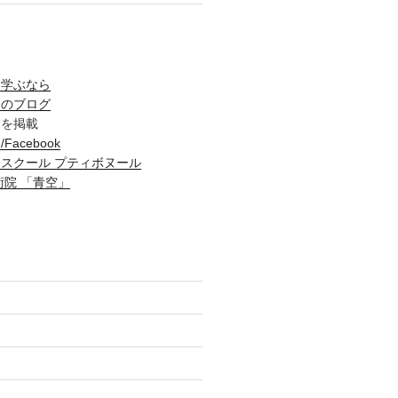
を学ぶなら
ュのブログ
容を掲載
acebook
スクール プティボヌール
術院 「青空」