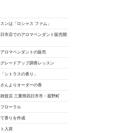
スンは「ロシャス ファム」
四日市店でのアロマペンダント販売開
でアロマペンダントの販売
のグレードアップ調香レッスン
は「シトラスの香り」
スさんよりオーダーの香
雑貨店 三重県四日市市・菰野町
、フローラル
にて香りを作成
ント入荷