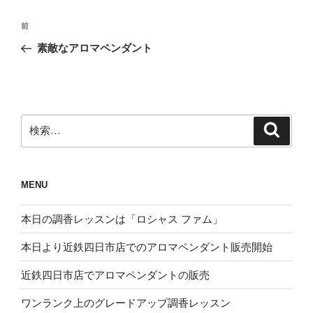
投
前
前
稿
の
素敵なアロマペンダント
ナ
投
ビ
稿
ゲ
ー
検
検
シ
索
索:
ョ
ン
MENU
本日の調香レッスンは「ロシャス ファム」
本日より近鉄四日市店でのアロマペンダント販売開始
近鉄四日市店でアロマペンダントの販売
ワンランク上のグレードアップ調香レッスン