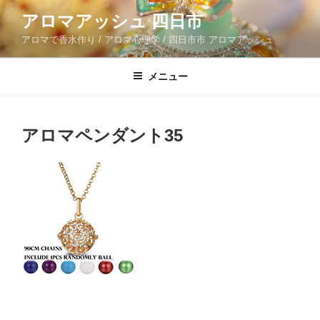
コ
アロマアッシュ 四日市
ン
アロマで香水作り / アロマ心理学 / 四日市市 アロマアッシュ
テ
ン
ツ
メニュー
へ
ス
キ
アロマペンダント35
ッ
プ