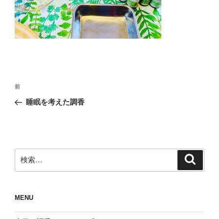
投
前
前
稿
の
睡眠を考えた調香
ナ
投
ビ
稿
ゲ
ー
検
検
シ
索
索:
ョ
ン
MENU