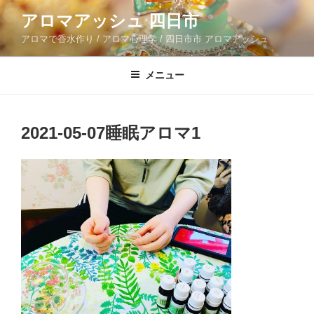
コ
アロマアッシュ 四日市
ン
アロマで香水作り / アロマ心理学 / 四日市市 アロマアッシュ
テ
ン
ツ
メニュー
へ
ス
キ
2021-05-07睡眠アロマ1
ッ
プ